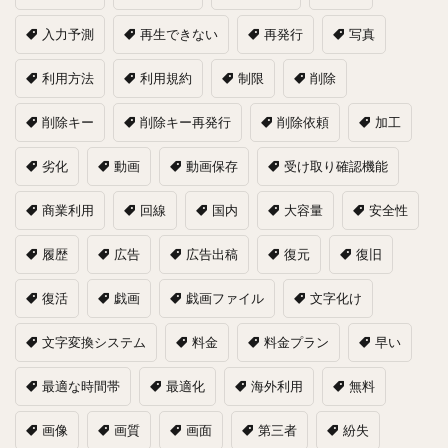
入力予測
再生できない
再発行
写真
利用方法
利用規約
制限
削除
削除キー
削除キー再発行
削除依頼
加工
劣化
動画
動画保存
受け取り確認機能
商業利用
回線
国内
大容量
安全性
履歴
広告
広告出稿
復元
復旧
復活
戯画
戯画ファイル
文字化け
文字変換システム
料金
料金プラン
早い
最適な時間帯
最適化
海外利用
無料
画像
画質
画面
第三者
紛失