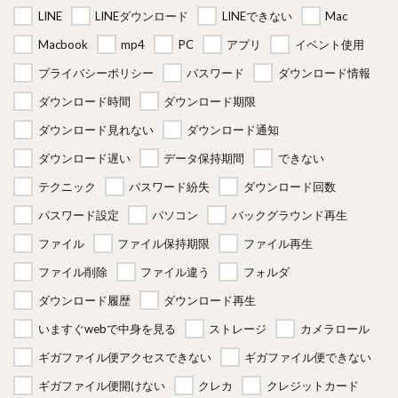
LINE
LINEダウンロード
LINEできない
Mac
Macbook
mp4
PC
アプリ
イベント使用
プライバシーポリシー
パスワード
ダウンロード情報
ダウンロード時間
ダウンロード期限
ダウンロード見れない
ダウンロード通知
ダウンロード遅い
データ保持期間
できない
テクニック
パスワード紛失
ダウンロード回数
パスワード設定
パソコン
バックグラウンド再生
ファイル
ファイル保持期限
ファイル再生
ファイル削除
ファイル違う
フォルダ
ダウンロード履歴
ダウンロード再生
いますぐwebで中身を見る
ストレージ
カメラロール
ギガファイル便アクセスできない
ギガファイル便できない
ギガファイル便開けない
クレカ
クレジットカード