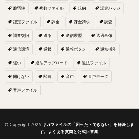
脆弱性
複数ファイル
規約
認定バッジ
認定ファイル
課金
課金請求
調査
調査復旧
送る
送信履歴
透過画像
通信環境
通報
通報ボタン
通知機能
遅い
違法アップロード
違法ファイル
開けない
閲覧
音声
音声データ
音声ファイル
© Copyright 2026
ギガファイルの「困った・できない」を解決しま
す。よくある質問と公式回答集
.