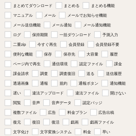
まとめてダウンロード
まとめる
まとめる機能
マニュアル
メール
メールでお知らせ機能
メール送信機能
メール通知
メール通知機能
ログ
保持期限
一括ダウンロード
予測入力
二重zip
今すぐ再生
会員登録
会員登録不要
便利な機能
保存
保存先
大容量
履歴
ページ内で再生
通信環境
認定ファイル
課金
課金請求
調査
調査復旧
送る
送信履歴
透過画像
通報
規約
通報ボタン
通知機能
遅い
違法アップロード
違法ファイル
開けない
閲覧
音声
音声データ
認定バッジ
複数ファイル
広告
料金プラン
広告出稿
復元
復旧
復活
戯画
戯画ファイル
文字化け
文字変換システム
料金
早い