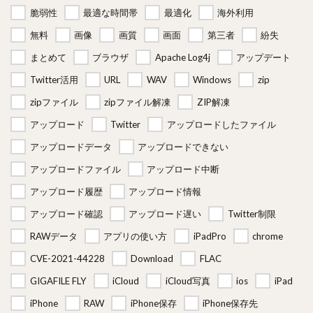
脆弱性
最適な時間帯
最適化
海外利用
無料
画像
画質
画面
第三者
紛失
まとめて
ブラウザ
Apache Log4j
アップデート
Twitter活用
URL
WAV
Windows
zip
zipファイル
zipファイル解凍
ZIP解凍
アップロード
Twitter
アップロードしたファイル
アップロードデータ
アップロードできない
アップロードファイル
アップロード中断
アップロード履歴
アップロード情報
アップロード確認
アップロード遅い
Twitter制限
RAWデータ
アプリの使い方
iPadPro
chrome
CVE-2021-44228
Download
FLAC
GIGAFILE FLY
iCloud
iCloud写真
ios
iPad
iPhone
RAW
iPhone保存
iPhone保存先