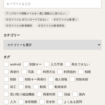
アップロード情報メールを一度に複数人に送りたい。
ギガファイル ダウンロードできない
ギガファイル便 遅い
ギガファイル便 危険性
ギガファイル便 保存先
カテゴリー
タグ
android
削除キー
入力予測
再生できない
再発行
写真
利用方法
利用規約
制限
削除
削除キー再発行
個人情報
削除依頼
加工
劣化
動画
動画保存
受け取り確認機能
商業利用
回線
国内
入力
保管期限
安全性
よくある質問