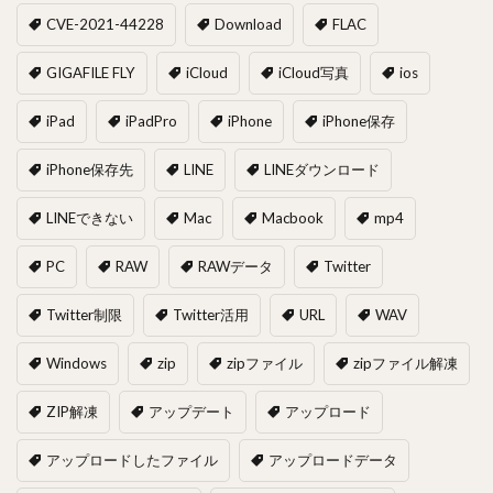
CVE-2021-44228
Download
FLAC
GIGAFILE FLY
iCloud
iCloud写真
ios
iPad
iPadPro
iPhone
iPhone保存
iPhone保存先
LINE
LINEダウンロード
LINEできない
Mac
Macbook
mp4
PC
RAW
RAWデータ
Twitter
Twitter制限
Twitter活用
URL
WAV
Windows
zip
zipファイル
zipファイル解凍
ZIP解凍
アップデート
アップロード
アップロードしたファイル
アップロードデータ