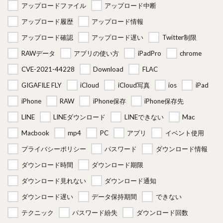
アップロードファイル
アップロード中断
アップロード履歴
アップロード情報
アップロード確認
アップロード遅い
Twitter制限
RAWデータ
アプリの使い方
iPadPro
chrome
CVE-2021-44228
Download
FLAC
GIGAFILE FLY
iCloud
iCloud写真
ios
iPad
iPhone
RAW
iPhone保存
iPhone保存先
LINE
LINEダウンロード
LINEできない
Mac
Macbook
mp4
PC
アプリ
イベント使用
プライバシーポリシー
パスワード
ダウンロード情報
ダウンロード時間
ダウンロード期限
ダウンロード見れない
ダウンロード通知
ダウンロード遅い
データ保持期間
できない
テクニック
パスワード紛失
ダウンロード回数