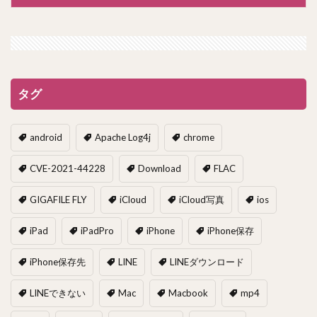
タグ
android
Apache Log4j
chrome
CVE-2021-44228
Download
FLAC
GIGAFILE FLY
iCloud
iCloud写真
ios
iPad
iPadPro
iPhone
iPhone保存
iPhone保存先
LINE
LINEダウンロード
LINEできない
Mac
Macbook
mp4