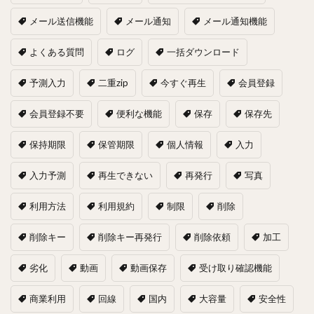
メール送信機能
メール通知
メール通知機能
よくある質問
ログ
一括ダウンロード
予測入力
二重zip
今すぐ再生
会員登録
会員登録不要
便利な機能
保存
保存先
保持期限
保管期限
個人情報
入力
入力予測
再生できない
再発行
写真
利用方法
利用規約
制限
削除
削除キー
削除キー再発行
削除依頼
加工
劣化
動画
動画保存
受け取り確認機能
商業利用
回線
国内
大容量
安全性