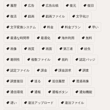
履歴
広告
広告出稿
復元
復旧
復活
戯画
戯画ファイル
文字化け
文字変換システム
料金
料金プラン
早い
最適な時間帯
最適化
海外利用
無料
画像
画質
画面
第三者
紛失
脆弱性
複数ファイル
規約
認定バッジ
認定ファイル
課金
課金請求
調査
調査復旧
送る
送信履歴
透過画像
通信環境
通報
通報ボタン
通知機能
遅い
違法アップロード
違法ファイル