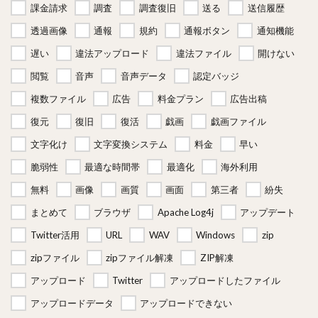
課金請求
調査
調査復旧
送る
送信履歴
透過画像
通報
規約
通報ボタン
通知機能
遅い
違法アップロード
違法ファイル
開けない
閲覧
音声
音声データ
認定バッジ
複数ファイル
広告
料金プラン
広告出稿
復元
復旧
復活
戯画
戯画ファイル
文字化け
文字変換システム
料金
早い
脆弱性
最適な時間帯
最適化
海外利用
無料
画像
画質
画面
第三者
紛失
まとめて
ブラウザ
Apache Log4j
アップデート
Twitter活用
URL
WAV
Windows
zip
zipファイル
zipファイル解凍
ZIP解凍
アップロード
Twitter
アップロードしたファイル
アップロードデータ
アップロードできない