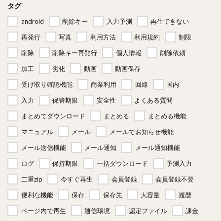
タグ
android
削除キー
入力予測
再生できない
再発行
写真
利用方法
利用規約
制限
削除
削除キー再発行
個人情報
削除依頼
加工
劣化
動画
動画保存
受け取り確認機能
商業利用
回線
国内
入力
保管期限
安全性
よくある質問
まとめてダウンロード
まとめる
まとめる機能
マニュアル
メール
メールでお知らせ機能
メール送信機能
メール通知
メール通知機能
ログ
保持期限
一括ダウンロード
予測入力
二重zip
今すぐ再生
会員登録
会員登録不要
便利な機能
保存
保存先
大容量
履歴
ページ内で再生
通信環境
認定ファイル
課金