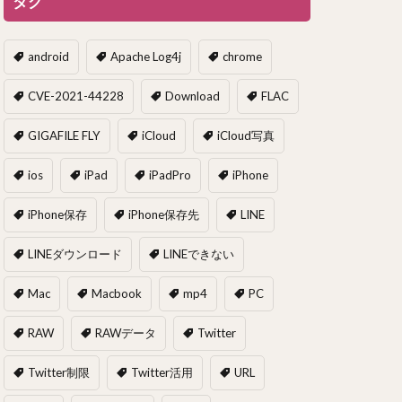
タグ
android
Apache Log4j
chrome
CVE-2021-44228
Download
FLAC
GIGAFILE FLY
iCloud
iCloud写真
ios
iPad
iPadPro
iPhone
iPhone保存
iPhone保存先
LINE
LINEダウンロード
LINEできない
Mac
Macbook
mp4
PC
RAW
RAWデータ
Twitter
Twitter制限
Twitter活用
URL