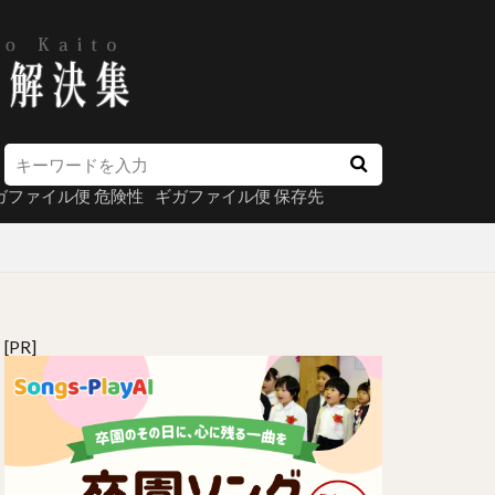
ガファイル便 危険性
ギガファイル便 保存先
[PR]