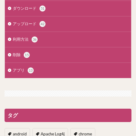
ダウンロード
51
アップロード
42
利用方法
36
削除
15
アプリ
13
タグ
android
Apache Log4j
chrome