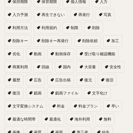
保持期限
保管期限
個人情報
入力
入力予測
再生できない
再発行
写真
利用方法
利用規約
制限
削除
削除キー
削除キー再発行
削除依頼
加工
劣化
動画
動画保存
受け取り確認機能
商業利用
回線
国内
大容量
安全性
履歴
広告
広告出稿
復元
復旧
復活
戯画
戯画ファイル
文字化け
文字変換システム
料金
料金プラン
早い
最適な時間帯
最適化
海外利用
無料
画像
画質
画面
第三者
紛失