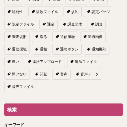
脆弱性
複数ファイル
規約
認定バッジ
認定ファイル
課金
課金請求
調査
調査復旧
送る
送信履歴
透過画像
通信環境
通報
通報ボタン
通知機能
遅い
違法アップロード
違法ファイル
開けない
閲覧
音声
音声データ
音声ファイル
検索
キーワード