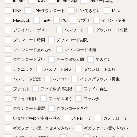
iPhone
RAW
iPhone保存
iPhone保存先
LINE
LINEダウンロード
LINEできない
Mac
Macbook
mp4
PC
アプリ
イベント使用
プライバシーポリシー
パスワード
ダウンロード情報
ダウンロード時間
ダウンロード期限
ダウンロード見れない
ダウンロード通知
ダウンロード遅い
データ保持期間
できない
テクニック
パスワード紛失
ダウンロード回数
パスワード設定
パソコン
バックグラウンド再生
ファイル
ファイル保持期限
ファイル再生
ファイル削除
ファイル違う
フォルダ
ダウンロード履歴
ダウンロード再生
いますぐwebで中身を見る
ストレージ
カメラロール
ギガファイル便アクセスできない
ギガファイル便できない