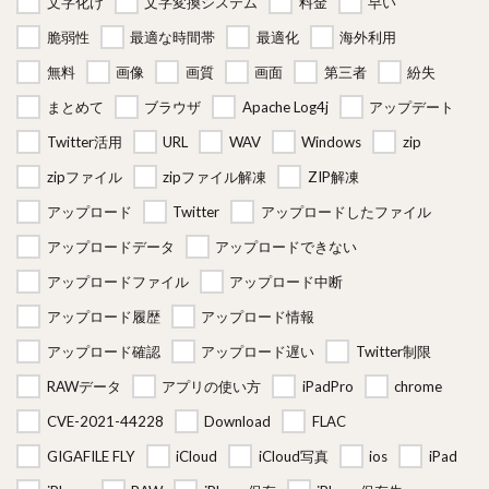
文字化け
文字変換システム
料金
早い
脆弱性
最適な時間帯
最適化
海外利用
無料
画像
画質
画面
第三者
紛失
まとめて
ブラウザ
Apache Log4j
アップデート
Twitter活用
URL
WAV
Windows
zip
zipファイル
zipファイル解凍
ZIP解凍
アップロード
Twitter
アップロードしたファイル
アップロードデータ
アップロードできない
アップロードファイル
アップロード中断
アップロード履歴
アップロード情報
アップロード確認
アップロード遅い
Twitter制限
RAWデータ
アプリの使い方
iPadPro
chrome
CVE-2021-44228
Download
FLAC
GIGAFILE FLY
iCloud
iCloud写真
ios
iPad