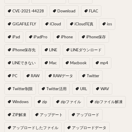
CVE-2021-44228
Download
FLAC
GIGAFILE FLY
iCloud
iCloud写真
ios
iPad
iPadPro
iPhone
iPhone保存
iPhone保存先
LINE
LINEダウンロード
LINEできない
Mac
Macbook
mp4
PC
RAW
RAWデータ
Twitter
Twitter制限
Twitter活用
URL
WAV
Windows
zip
zipファイル
zipファイル解凍
ZIP解凍
アップデート
アップロード
アップロードしたファイル
アップロードデータ