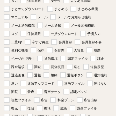
入力
保管期限
安全性
よくある質問
まとめてダウンロード
まとめる
まとめる機能
マニュアル
メール
メールでお知らせ機能
メール送信機能
メール通知
メール通知機能
ログ
保持期限
一括ダウンロード
予測入力
二重zip
今すぐ再生
会員登録
会員登録不要
便利な機能
保存
保存先
大容量
履歴
ページ内で再生
通信環境
認定ファイル
課金
課金請求
調査
調査復旧
送る
送信履歴
透過画像
通報
規約
通報ボタン
通知機能
遅い
違法アップロード
違法ファイル
開けない
閲覧
音声
音声データ
認定バッジ
複数ファイル
広告
料金プラン
広告出稿
復元
復旧
復活
戯画
戯画ファイル