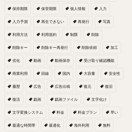
保持期限
保管期限
個人情報
入力
入力予測
再生できない
再発行
写真
利用方法
利用規約
制限
削除
削除キー
削除キー再発行
削除依頼
加工
劣化
動画
動画保存
受け取り確認機能
商業利用
回線
国内
大容量
安全性
履歴
広告
広告出稿
復元
復旧
復活
戯画
戯画ファイル
文字化け
文字変換システム
料金
料金プラン
早い
最適な時間帯
最適化
海外利用
無料