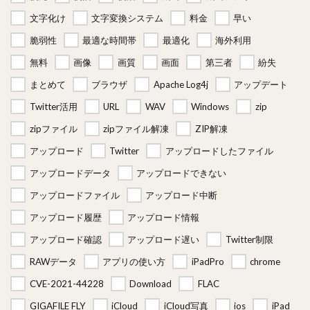
文字化け
文字変換システム
料金
早い
脆弱性
最適な時間帯
最適化
海外利用
無料
画像
画質
画面
第三者
紛失
まとめて
ブラウザ
Apache Log4j
アップデート
Twitter活用
URL
WAV
Windows
zip
zipファイル
zipファイル解凍
ZIP解凍
アップロード
Twitter
アップロードしたファイル
アップロードデータ
アップロードできない
アップロードファイル
アップロード中断
アップロード履歴
アップロード情報
アップロード確認
アップロード遅い
Twitter制限
RAWデータ
アプリの使い方
iPadPro
chrome
CVE-2021-44228
Download
FLAC
GIGAFILE FLY
iCloud
iCloud写真
ios
iPad