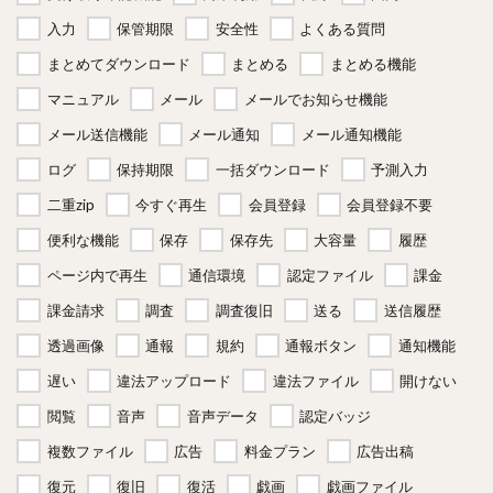
入力
保管期限
安全性
よくある質問
まとめてダウンロード
まとめる
まとめる機能
マニュアル
メール
メールでお知らせ機能
メール送信機能
メール通知
メール通知機能
ログ
保持期限
一括ダウンロード
予測入力
二重zip
今すぐ再生
会員登録
会員登録不要
便利な機能
保存
保存先
大容量
履歴
ページ内で再生
通信環境
認定ファイル
課金
課金請求
調査
調査復旧
送る
送信履歴
透過画像
通報
規約
通報ボタン
通知機能
遅い
違法アップロード
違法ファイル
開けない
閲覧
音声
音声データ
認定バッジ
複数ファイル
広告
料金プラン
広告出稿
復元
復旧
復活
戯画
戯画ファイル