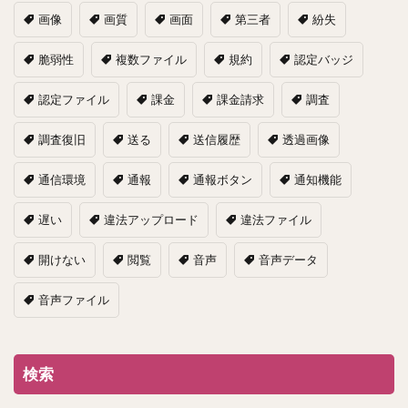
画像
画質
画面
第三者
紛失
脆弱性
複数ファイル
規約
認定バッジ
認定ファイル
課金
課金請求
調査
調査復旧
送る
送信履歴
透過画像
通信環境
通報
通報ボタン
通知機能
遅い
違法アップロード
違法ファイル
開けない
閲覧
音声
音声データ
音声ファイル
検索