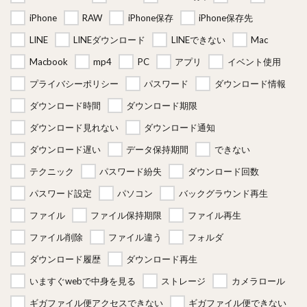
iPhone
RAW
iPhone保存
iPhone保存先
LINE
LINEダウンロード
LINEできない
Mac
Macbook
mp4
PC
アプリ
イベント使用
プライバシーポリシー
パスワード
ダウンロード情報
ダウンロード時間
ダウンロード期限
ダウンロード見れない
ダウンロード通知
ダウンロード遅い
データ保持期間
できない
テクニック
パスワード紛失
ダウンロード回数
パスワード設定
パソコン
バックグラウンド再生
ファイル
ファイル保持期限
ファイル再生
ファイル削除
ファイル違う
フォルダ
ダウンロード履歴
ダウンロード再生
いますぐwebで中身を見る
ストレージ
カメラロール
ギガファイル便アクセスできない
ギガファイル便できない