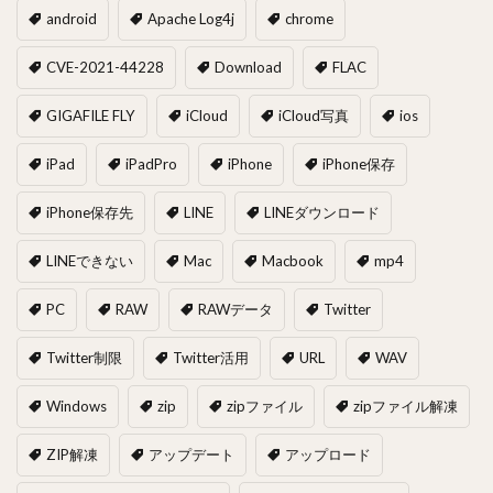
android
Apache Log4j
chrome
CVE-2021-44228
Download
FLAC
GIGAFILE FLY
iCloud
iCloud写真
ios
iPad
iPadPro
iPhone
iPhone保存
iPhone保存先
LINE
LINEダウンロード
LINEできない
Mac
Macbook
mp4
PC
RAW
RAWデータ
Twitter
Twitter制限
Twitter活用
URL
WAV
Windows
zip
zipファイル
zipファイル解凍
ZIP解凍
アップデート
アップロード