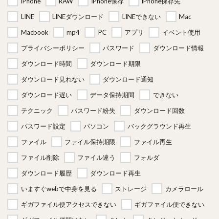
iPhone
RAW
iPhone保存
iPhone保存先
LINE
LINEダウンロード
LINEできない
Mac
Macbook
mp4
PC
アプリ
イベント使用
プライバシーポリシー
パスワード
ダウンロード情報
ダウンロード時間
ダウンロード期限
ダウンロード見れない
ダウンロード通知
ダウンロード遅い
データ保持期間
できない
テクニック
パスワード紛失
ダウンロード回数
パスワード設定
パソコン
バックグラウンド再生
ファイル
ファイル保持期限
ファイル再生
ファイル削除
ファイル違う
フォルダ
ダウンロード履歴
ダウンロード再生
いますぐwebで中身を見る
ストレージ
カメラロール
ギガファイル便アクセスできない
ギガファイル便できない