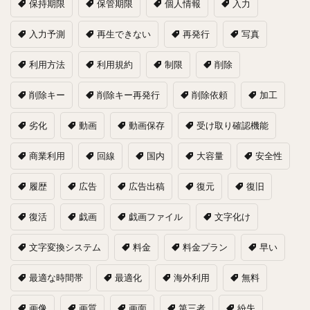
保持期限
保管期限
個人情報
入力
入力予測
再生できない
再発行
写真
利用方法
利用規約
制限
削除
削除キー
削除キー再発行
削除依頼
加工
劣化
動画
動画保存
受け取り確認機能
商業利用
回線
国内
大容量
安全性
履歴
広告
広告出稿
復元
復旧
復活
戯画
戯画ファイル
文字化け
文字変換システム
料金
料金プラン
早い
最適な時間帯
最適化
海外利用
無料
画像
画質
画面
第三者
紛失