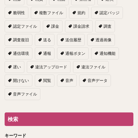
脆弱性
複数ファイル
規約
認定バッジ
認定ファイル
課金
課金請求
調査
調査復旧
送る
送信履歴
透過画像
通信環境
通報
通報ボタン
通知機能
遅い
違法アップロード
違法ファイル
開けない
閲覧
音声
音声データ
音声ファイル
検索
キーワード