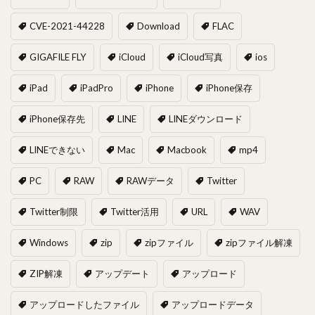
CVE-2021-44228
Download
FLAC
GIGAFILE FLY
iCloud
iCloud写真
ios
iPad
iPadPro
iPhone
iPhone保存
iPhone保存先
LINE
LINEダウンロード
LINEできない
Mac
Macbook
mp4
PC
RAW
RAWデータ
Twitter
Twitter制限
Twitter活用
URL
WAV
Windows
zip
zipファイル
zipファイル解凍
ZIP解凍
アップデート
アップロード
アップロードしたファイル
アップロードデータ