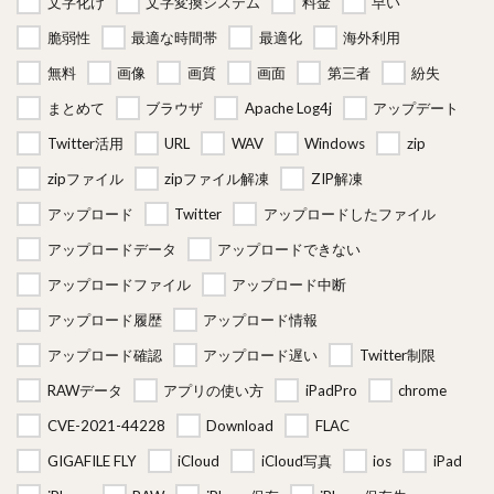
文字化け
文字変換システム
料金
早い
脆弱性
最適な時間帯
最適化
海外利用
無料
画像
画質
画面
第三者
紛失
まとめて
ブラウザ
Apache Log4j
アップデート
Twitter活用
URL
WAV
Windows
zip
zipファイル
zipファイル解凍
ZIP解凍
アップロード
Twitter
アップロードしたファイル
アップロードデータ
アップロードできない
アップロードファイル
アップロード中断
アップロード履歴
アップロード情報
アップロード確認
アップロード遅い
Twitter制限
RAWデータ
アプリの使い方
iPadPro
chrome
CVE-2021-44228
Download
FLAC
GIGAFILE FLY
iCloud
iCloud写真
ios
iPad