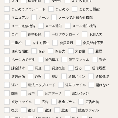
入力
保管期限
安全性
よくある質問
まとめてダウンロード
まとめる
まとめる機能
マニュアル
メール
メールでお知らせ機能
メール送信機能
メール通知
メール通知機能
ログ
保持期限
一括ダウンロード
予測入力
二重zip
今すぐ再生
会員登録
会員登録不要
便利な機能
保存
保存先
大容量
履歴
ページ内で再生
通信環境
認定ファイル
課金
課金請求
調査
調査復旧
送る
送信履歴
透過画像
通報
規約
通報ボタン
通知機能
遅い
違法アップロード
違法ファイル
開けない
閲覧
音声
音声データ
認定バッジ
複数ファイル
広告
料金プラン
広告出稿
復元
復旧
復活
戯画
戯画ファイル