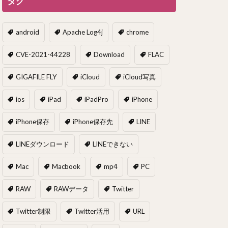
タグ
android
Apache Log4j
chrome
CVE-2021-44228
Download
FLAC
GIGAFILE FLY
iCloud
iCloud写真
ios
iPad
iPadPro
iPhone
iPhone保存
iPhone保存先
LINE
LINEダウンロード
LINEできない
Mac
Macbook
mp4
PC
RAW
RAWデータ
Twitter
Twitter制限
Twitter活用
URL