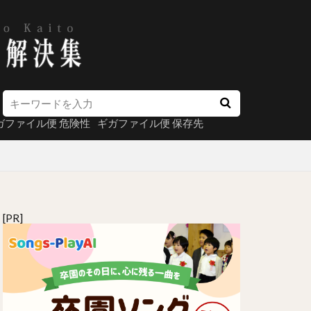
ガファイル便 危険性
ギガファイル便 保存先
[PR]