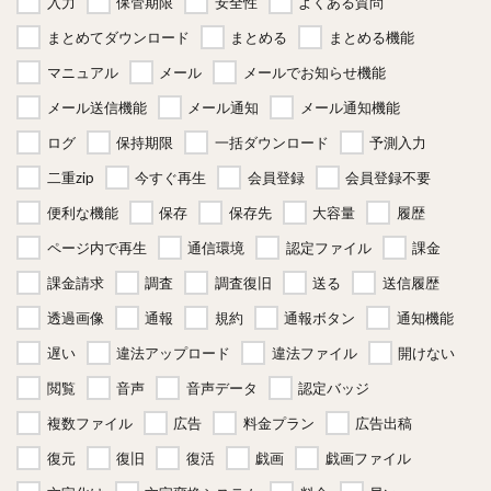
入力
保管期限
安全性
よくある質問
まとめてダウンロード
まとめる
まとめる機能
マニュアル
メール
メールでお知らせ機能
メール送信機能
メール通知
メール通知機能
ログ
保持期限
一括ダウンロード
予測入力
二重zip
今すぐ再生
会員登録
会員登録不要
便利な機能
保存
保存先
大容量
履歴
ページ内で再生
通信環境
認定ファイル
課金
課金請求
調査
調査復旧
送る
送信履歴
透過画像
通報
規約
通報ボタン
通知機能
遅い
違法アップロード
違法ファイル
開けない
閲覧
音声
音声データ
認定バッジ
複数ファイル
広告
料金プラン
広告出稿
復元
復旧
復活
戯画
戯画ファイル