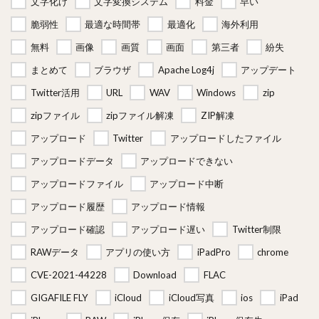
文字化け
文字変換システム
料金
早い
脆弱性
最適な時間帯
最適化
海外利用
無料
画像
画質
画面
第三者
紛失
まとめて
ブラウザ
Apache Log4j
アップデート
Twitter活用
URL
WAV
Windows
zip
zipファイル
zipファイル解凍
ZIP解凍
アップロード
Twitter
アップロードしたファイル
アップロードデータ
アップロードできない
アップロードファイル
アップロード中断
アップロード履歴
アップロード情報
アップロード確認
アップロード遅い
Twitter制限
RAWデータ
アプリの使い方
iPadPro
chrome
CVE-2021-44228
Download
FLAC
GIGAFILE FLY
iCloud
iCloud写真
ios
iPad