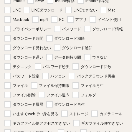
iPhone
RAW
iPhone保存
iPhone保存先
LINE
LINEダウンロード
LINEできない
Mac
Macbook
mp4
PC
アプリ
イベント使用
プライバシーポリシー
パスワード
ダウンロード情報
ダウンロード時間
ダウンロード期限
ダウンロード見れない
ダウンロード通知
ダウンロード遅い
データ保持期間
できない
テクニック
パスワード紛失
ダウンロード回数
パスワード設定
パソコン
バックグラウンド再生
ファイル
ファイル保持期限
ファイル再生
ファイル削除
ファイル違う
フォルダ
ダウンロード履歴
ダウンロード再生
いますぐwebで中身を見る
ストレージ
カメラロール
ギガファイル便アクセスできない
ギガファイル便できない