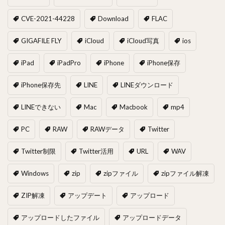
CVE-2021-44228
Download
FLAC
GIGAFILE FLY
iCloud
iCloud写真
ios
iPad
iPadPro
iPhone
iPhone保存
iPhone保存先
LINE
LINEダウンロード
LINEできない
Mac
Macbook
mp4
PC
RAW
RAWデータ
Twitter
Twitter制限
Twitter活用
URL
WAV
Windows
zip
zipファイル
zipファイル解凍
ZIP解凍
アップデート
アップロード
アップロードしたファイル
アップロードデータ