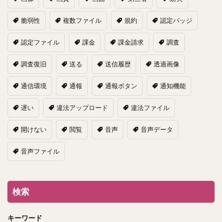
脆弱性
複数ファイル
規約
認定バッジ
認定ファイル
課金
課金請求
調査
調査復旧
送る
送信履歴
透過画像
通信環境
通報
通報ボタン
通知機能
遅い
違法アップロード
違法ファイル
開けない
閲覧
音声
音声データ
音声ファイル
検索
キーワード