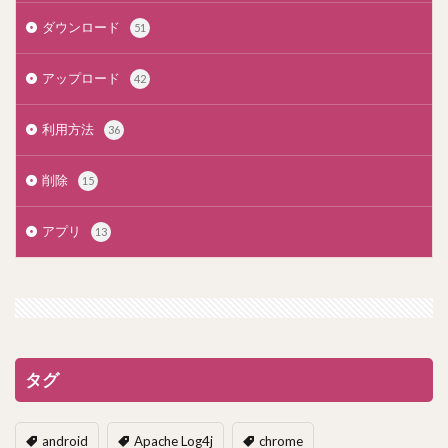
ダウンロード
51
アップロード
42
利用方法
36
削除
15
アプリ
13
タグ
android
Apache Log4j
chrome