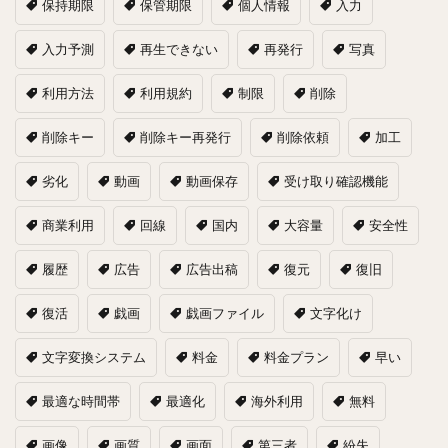
保持期限
保管期限
個人情報
入力
入力予測
再生できない
再発行
写真
利用方法
利用規約
制限
削除
削除キー
削除キー再発行
削除依頼
加工
劣化
動画
動画保存
受け取り確認機能
商業利用
回線
国内
大容量
安全性
履歴
広告
広告出稿
復元
復旧
復活
戯画
戯画ファイル
文字化け
文字変換システム
料金
料金プラン
早い
最適な時間帯
最適化
海外利用
無料
画像
画質
画面
第三者
紛失