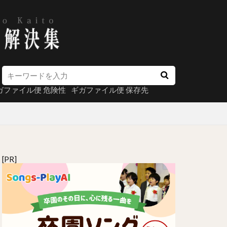
ガファイル便 危険性
ギガファイル便 保存先
[PR]