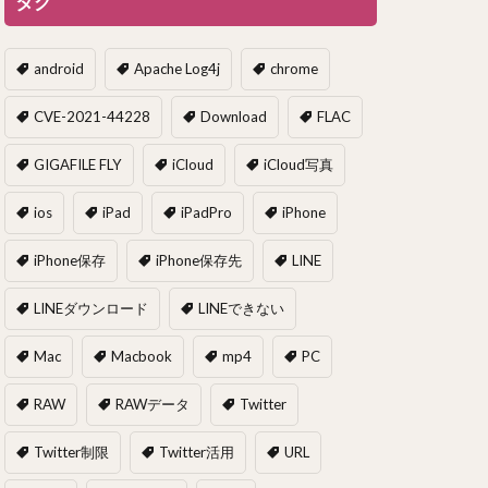
タグ
android
Apache Log4j
chrome
CVE-2021-44228
Download
FLAC
GIGAFILE FLY
iCloud
iCloud写真
ios
iPad
iPadPro
iPhone
iPhone保存
iPhone保存先
LINE
LINEダウンロード
LINEできない
Mac
Macbook
mp4
PC
RAW
RAWデータ
Twitter
Twitter制限
Twitter活用
URL