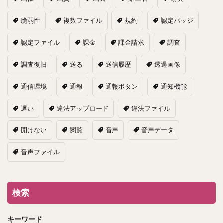
脆弱性
複数ファイル
規約
認定バッジ
認定ファイル
課金
課金請求
調査
調査復旧
送る
送信履歴
透過画像
通信環境
通報
通報ボタン
通知機能
遅い
違法アップロード
違法ファイル
開けない
閲覧
音声
音声データ
音声ファイル
検索
キーワード