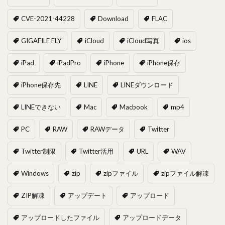
CVE-2021-44228
Download
FLAC
GIGAFILE FLY
iCloud
iCloud写真
ios
iPad
iPadPro
iPhone
iPhone保存
iPhone保存先
LINE
LINEダウンロード
LINEできない
Mac
Macbook
mp4
PC
RAW
RAWデータ
Twitter
Twitter制限
Twitter活用
URL
WAV
Windows
zip
zipファイル
zipファイル解凍
ZIP解凍
アップデート
アップロード
アップロードしたファイル
アップロードデータ