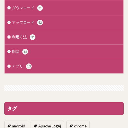
ダウンロード
51
アップロード
42
利用方法
36
削除
15
アプリ
13
タグ
android
Apache Log4j
chrome