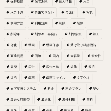
保持期限
保管期限
個人情報
入力
入力予測
再生できない
再発行
写真
利用方法
利用規約
制限
削除
削除キー
削除キー再発行
削除依頼
加工
劣化
動画
動画保存
受け取り確認機能
商業利用
回線
国内
大容量
安全性
履歴
広告
広告出稿
復元
復旧
復活
戯画
戯画ファイル
文字化け
文字変換システム
料金
料金プラン
早い
最適な時間帯
最適化
海外利用
無料
画像
画質
画面
第三者
紛失