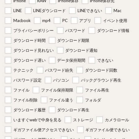
iPhone
RAW
iPhone保存
iPhone保存先
LINE
LINEダウンロード
LINEできない
Mac
Macbook
mp4
PC
アプリ
イベント使用
プライバシーポリシー
パスワード
ダウンロード情報
ダウンロード時間
ダウンロード期限
ダウンロード見れない
ダウンロード通知
ダウンロード遅い
データ保持期間
できない
テクニック
パスワード紛失
ダウンロード回数
パスワード設定
パソコン
バックグラウンド再生
ファイル
ファイル保持期限
ファイル再生
ファイル削除
ファイル違う
フォルダ
ダウンロード履歴
ダウンロード再生
いますぐwebで中身を見る
ストレージ
カメラロール
ギガファイル便アクセスできない
ギガファイル便できない