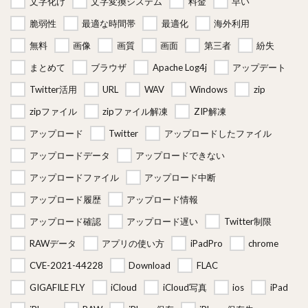
文字化け
文字変換システム
料金
早い
脆弱性
最適な時間帯
最適化
海外利用
無料
画像
画質
画面
第三者
紛失
まとめて
ブラウザ
Apache Log4j
アップデート
Twitter活用
URL
WAV
Windows
zip
zipファイル
zipファイル解凍
ZIP解凍
アップロード
Twitter
アップロードしたファイル
アップロードデータ
アップロードできない
アップロードファイル
アップロード中断
アップロード履歴
アップロード情報
アップロード確認
アップロード遅い
Twitter制限
RAWデータ
アプリの使い方
iPadPro
chrome
CVE-2021-44228
Download
FLAC
GIGAFILE FLY
iCloud
iCloud写真
ios
iPad