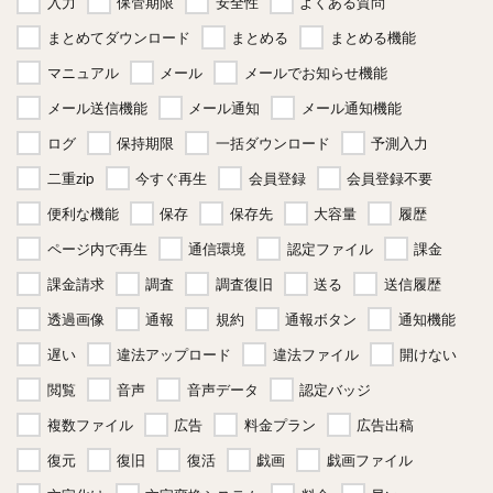
入力
保管期限
安全性
よくある質問
まとめてダウンロード
まとめる
まとめる機能
マニュアル
メール
メールでお知らせ機能
メール送信機能
メール通知
メール通知機能
ログ
保持期限
一括ダウンロード
予測入力
二重zip
今すぐ再生
会員登録
会員登録不要
便利な機能
保存
保存先
大容量
履歴
ページ内で再生
通信環境
認定ファイル
課金
課金請求
調査
調査復旧
送る
送信履歴
透過画像
通報
規約
通報ボタン
通知機能
遅い
違法アップロード
違法ファイル
開けない
閲覧
音声
音声データ
認定バッジ
複数ファイル
広告
料金プラン
広告出稿
復元
復旧
復活
戯画
戯画ファイル