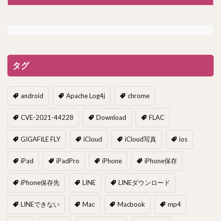
タグ
android
Apache Log4j
chrome
CVE-2021-44228
Download
FLAC
GIGAFILE FLY
iCloud
iCloud写真
ios
iPad
iPadPro
iPhone
iPhone保存
iPhone保存先
LINE
LINEダウンロード
LINEできない
Mac
Macbook
mp4