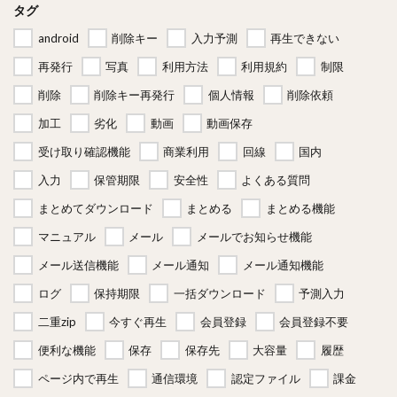
タグ
android
削除キー
入力予測
再生できない
再発行
写真
利用方法
利用規約
制限
削除
削除キー再発行
個人情報
削除依頼
加工
劣化
動画
動画保存
受け取り確認機能
商業利用
回線
国内
入力
保管期限
安全性
よくある質問
まとめてダウンロード
まとめる
まとめる機能
マニュアル
メール
メールでお知らせ機能
メール送信機能
メール通知
メール通知機能
ログ
保持期限
一括ダウンロード
予測入力
二重zip
今すぐ再生
会員登録
会員登録不要
便利な機能
保存
保存先
大容量
履歴
ページ内で再生
通信環境
認定ファイル
課金