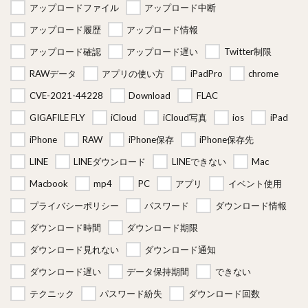
アップロードファイル
アップロード中断
アップロード履歴
アップロード情報
アップロード確認
アップロード遅い
Twitter制限
RAWデータ
アプリの使い方
iPadPro
chrome
CVE-2021-44228
Download
FLAC
GIGAFILE FLY
iCloud
iCloud写真
ios
iPad
iPhone
RAW
iPhone保存
iPhone保存先
LINE
LINEダウンロード
LINEできない
Mac
Macbook
mp4
PC
アプリ
イベント使用
プライバシーポリシー
パスワード
ダウンロード情報
ダウンロード時間
ダウンロード期限
ダウンロード見れない
ダウンロード通知
ダウンロード遅い
データ保持期間
できない
テクニック
パスワード紛失
ダウンロード回数