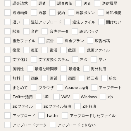
課金請求
調査
調査復旧
送る
送信履歴
透過画像
通報
規約
通報ボタン
通知機能
遅い
違法アップロード
違法ファイル
開けない
閲覧
音声
音声データ
認定バッジ
複数ファイル
広告
料金プラン
広告出稿
復元
復旧
復活
戯画
戯画ファイル
文字化け
文字変換システム
料金
早い
脆弱性
最適な時間帯
最適化
海外利用
無料
画像
画質
画面
第三者
紛失
まとめて
ブラウザ
Apache Log4j
アップデート
Twitter活用
URL
WAV
Windows
zip
zipファイル
zipファイル解凍
ZIP解凍
アップロード
Twitter
アップロードしたファイル
アップロードデータ
アップロードできない