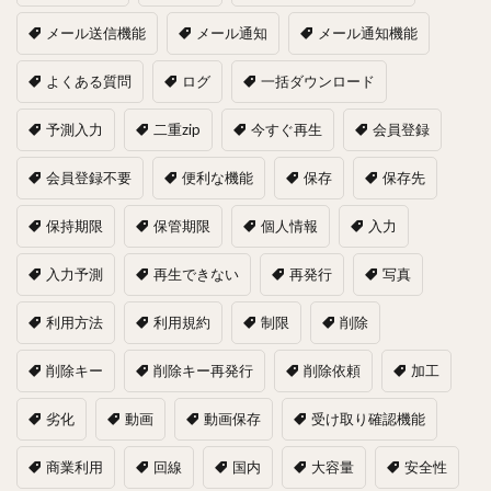
メール送信機能
メール通知
メール通知機能
よくある質問
ログ
一括ダウンロード
予測入力
二重zip
今すぐ再生
会員登録
会員登録不要
便利な機能
保存
保存先
保持期限
保管期限
個人情報
入力
入力予測
再生できない
再発行
写真
利用方法
利用規約
制限
削除
削除キー
削除キー再発行
削除依頼
加工
劣化
動画
動画保存
受け取り確認機能
商業利用
回線
国内
大容量
安全性