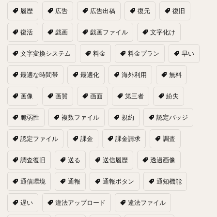
履歴
広告
広告出稿
復元
復旧
復活
戯画
戯画ファイル
文字化け
文字変換システム
料金
料金プラン
早い
最適な時間帯
最適化
海外利用
無料
画像
画質
画面
第三者
紛失
脆弱性
複数ファイル
規約
認定バッジ
認定ファイル
課金
課金請求
調査
調査復旧
送る
送信履歴
透過画像
通信環境
通報
通報ボタン
通知機能
遅い
違法アップロード
違法ファイル