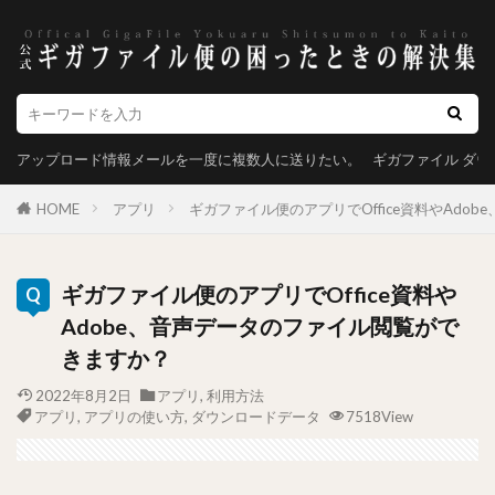
アップロード情報メールを一度に複数人に送りたい。
ギガファイル ダ
HOME
アプリ
ギガファイル便のアプリでOffice資料やAdo
ギガファイル便のアプリでOffice資料や
Adobe、音声データのファイル閲覧がで
きますか？
2022年8月2日
アプリ
,
利用方法
アプリ
,
アプリの使い方
,
ダウンロードデータ
7518View