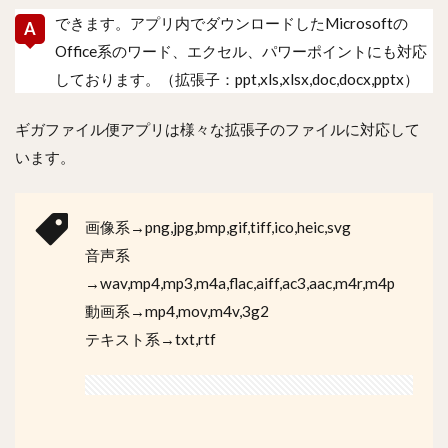
できます。アプリ内でダウンロードしたMicrosoftの
Office系のワード、エクセル、パワーポイントにも対応
しております。（拡張子：ppt,xls,xlsx,doc,docx,pptx）
ギガファイル便アプリは様々な拡張子のファイルに対応して
います。
画像系→png,jpg,bmp,gif,tiff,ico,heic,svg
音声系
→wav,mp4,mp3,m4a,flac,aiff,ac3,aac,m4r,m4p
動画系→mp4,mov,m4v,3g2
テキスト系→txt,rtf