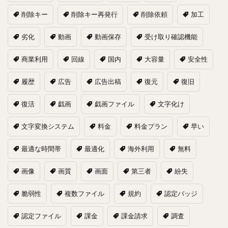
削除キー
削除キー再発行
削除依頼
加工
劣化
動画
動画保存
受け取り確認機能
商業利用
回線
国内
大容量
安全性
履歴
広告
広告出稿
復元
復旧
復活
戯画
戯画ファイル
文字化け
文字変換システム
料金
料金プラン
早い
最適な時間帯
最適化
海外利用
無料
画像
画質
画面
第三者
紛失
脆弱性
複数ファイル
規約
認定バッジ
認定ファイル
課金
課金請求
調査