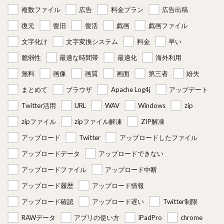
複数ファイル
広告
料金プラン
広告出稿
復元
復旧
復活
戯画
戯画ファイル
文字化け
文字変換システム
料金
早い
脆弱性
最適な時間帯
最適化
海外利用
無料
画像
画質
画面
第三者
紛失
まとめて
ブラウザ
Apache Log4j
アップデート
Twitter活用
URL
WAV
Windows
zip
zipファイル
zipファイル解凍
ZIP解凍
アップロード
Twitter
アップロードしたファイル
アップロードデータ
アップロードできない
アップロードファイル
アップロード中断
アップロード履歴
アップロード情報
アップロード確認
アップロード遅い
Twitter制限
RAWデータ
アプリの使い方
iPadPro
chrome