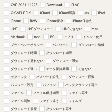
CVE-2021-44228
Download
FLAC
GIGAFILE FLY
iCloud
iCloud写真
ios
iPad
iPhone
RAW
iPhone保存
iPhone保存先
LINE
LINEダウンロード
LINEできない
Mac
Macbook
mp4
PC
アプリ
イベント使用
プライバシーポリシー
パスワード
ダウンロード情報
ダウンロード時間
ダウンロード期限
ダウンロード見れない
ダウンロード通知
ダウンロード遅い
データ保持期間
できない
テクニック
パスワード紛失
ダウンロード回数
パスワード設定
パソコン
バックグラウンド再生
ファイル
ファイル保持期限
ファイル再生
ファイル削除
ファイル違う
フォルダ
ダウンロード履歴
ダウンロード再生