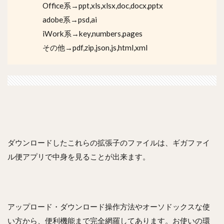
Office系→ppt,xls,xlsx,doc,docx,pptx
adobe系→psd,ai
iWork系→key,numbers,pages
その他→pdf,zip,json,js,html,xml
ダウンロードしたこれらの拡張子のファイルは、ギガファイ
ル便アプリで中身を見ることが出来ます。
アップロード・ダウンロード操作方法やオーソドックスな使
い方から、便利機能まで完全網羅してあります。お使いの環