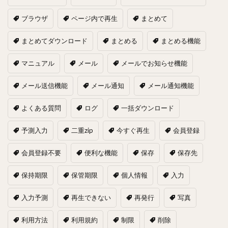
ブラウザ
ページ内で再生
まとめて
まとめてダウンロード
まとめる
まとめる機能
マニュアル
メール
メールでお知らせ機能
メール送信機能
メール通知
メール通知機能
よくある質問
ログ
一括ダウンロード
予測入力
二重zip
今すぐ再生
会員登録
会員登録不要
便利な機能
保存
保存先
保持期限
保管期限
個人情報
入力
入力予測
再生できない
再発行
写真
利用方法
利用規約
制限
削除