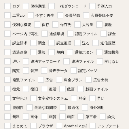
ログ
保持期限
一括ダウンロード
予測入力
二重zip
今すぐ再生
会員登録
会員登録不要
便利な機能
保存
保存先
大容量
履歴
ページ内で再生
通信環境
認定ファイル
課金
課金請求
調査
調査復旧
送る
送信履歴
透過画像
通報
規約
通報ボタン
通知機能
遅い
違法アップロード
違法ファイル
開けない
閲覧
音声
音声データ
認定バッジ
複数ファイル
広告
料金プラン
広告出稿
復元
復旧
復活
戯画
戯画ファイル
文字化け
文字変換システム
料金
早い
脆弱性
最適な時間帯
最適化
海外利用
無料
画像
画質
画面
第三者
紛失
まとめて
ブラウザ
Apache Log4j
アップデート