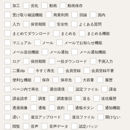
加工
劣化
動画
動画保存
受け取り確認機能
商業利用
回線
国内
入力
保管期限
安全性
よくある質問
まとめてダウンロード
まとめる
まとめる機能
マニュアル
メール
メールでお知らせ機能
メール送信機能
メール通知
メール通知機能
ログ
保持期限
一括ダウンロード
予測入力
二重zip
今すぐ再生
会員登録
会員登録不要
便利な機能
保存
保存先
大容量
履歴
ページ内で再生
通信環境
認定ファイル
課金
課金請求
調査
調査復旧
送る
送信履歴
透過画像
通報
規約
通報ボタン
通知機能
遅い
違法アップロード
違法ファイル
開けない
閲覧
音声
音声データ
認定バッジ