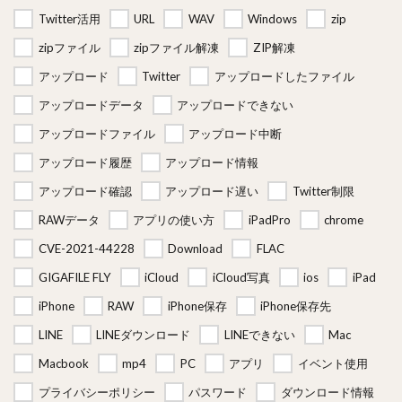
Twitter活用
URL
WAV
Windows
zip
zipファイル
zipファイル解凍
ZIP解凍
アップロード
Twitter
アップロードしたファイル
アップロードデータ
アップロードできない
アップロードファイル
アップロード中断
アップロード履歴
アップロード情報
アップロード確認
アップロード遅い
Twitter制限
RAWデータ
アプリの使い方
iPadPro
chrome
CVE-2021-44228
Download
FLAC
GIGAFILE FLY
iCloud
iCloud写真
ios
iPad
iPhone
RAW
iPhone保存
iPhone保存先
LINE
LINEダウンロード
LINEできない
Mac
Macbook
mp4
PC
アプリ
イベント使用
プライバシーポリシー
パスワード
ダウンロード情報