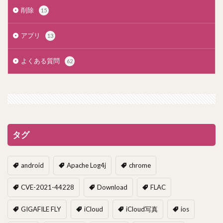
削除
15
アプリ
13
よくある質問
62
タグ
android
Apache Log4j
chrome
CVE-2021-44228
Download
FLAC
GIGAFILE FLY
iCloud
iCloud写真
ios