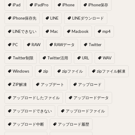
iPad
iPadPro
iPhone
iPhone保存
iPhone保存先
LINE
LINEダウンロード
LINEできない
Mac
Macbook
mp4
PC
RAW
RAWデータ
Twitter
Twitter制限
Twitter活用
URL
WAV
Windows
zip
zipファイル
zipファイル解凍
ZIP解凍
アップデート
アップロード
アップロードしたファイル
アップロードデータ
アップロードできない
アップロードファイル
アップロード中断
アップロード履歴