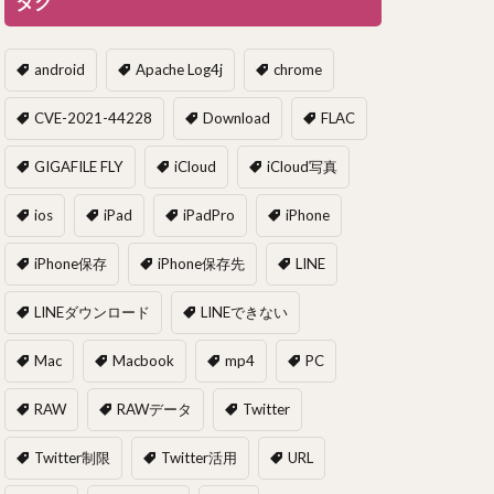
タグ
android
Apache Log4j
chrome
CVE-2021-44228
Download
FLAC
GIGAFILE FLY
iCloud
iCloud写真
ios
iPad
iPadPro
iPhone
iPhone保存
iPhone保存先
LINE
LINEダウンロード
LINEできない
Mac
Macbook
mp4
PC
RAW
RAWデータ
Twitter
Twitter制限
Twitter活用
URL