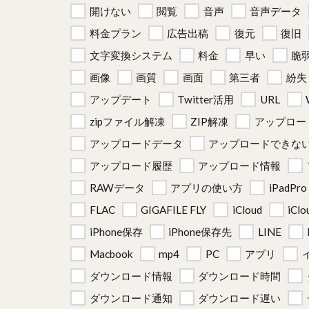
開けない
閲覧
音声
音声データ
料金プラン
広告出稿
復元
復旧
文字変換システム
料金
早い
脆
画像
画質
画面
第三者
紛失
アップデート
Twitter活用
URL
zipファイル解凍
ZIP解凍
アップロー
アップロードデータ
アップロードできな
アップロード履歴
アップロード情報
RAWデータ
アプリの使い方
iPadPro
FLAC
GIGAFILE FLY
iCloud
iCl
iPhone保存
iPhone保存先
LINE
Macbook
mp4
PC
アプリ
ダウンロード情報
ダウンロード時間
ダウンロード通知
ダウンロード遅い