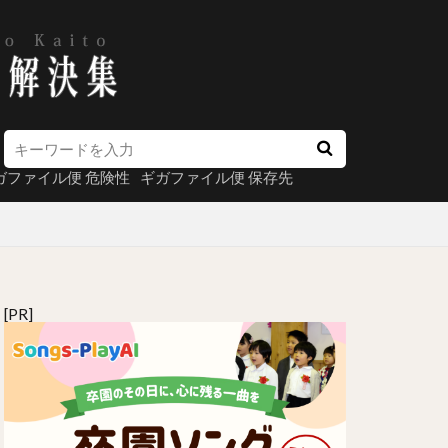
ガファイル便 危険性
ギガファイル便 保存先
[PR]