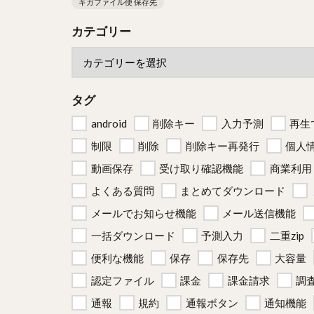
ギガファイル便 保存先
カテゴリー
タグ
android
削除キー
入力予測
再生
制限
削除
削除キー再発行
個人
動画保存
受け取り確認機能
商業利用
よくある質問
まとめてダウンロード
メールでお知らせ機能
メール送信機能
一括ダウンロード
予測入力
二重zip
便利な機能
保存
保存先
大容量
認定ファイル
課金
課金請求
調
通報
規約
通報ボタン
通知機能