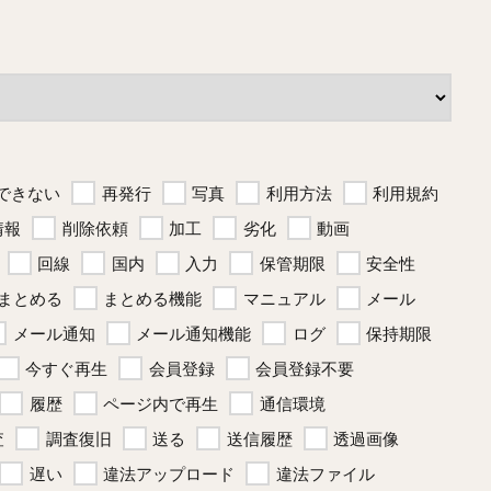
できない
再発行
写真
利用方法
利用規約
情報
削除依頼
加工
劣化
動画
回線
国内
入力
保管期限
安全性
まとめる
まとめる機能
マニュアル
メール
メール通知
メール通知機能
ログ
保持期限
今すぐ再生
会員登録
会員登録不要
履歴
ページ内で再生
通信環境
査
調査復旧
送る
送信履歴
透過画像
遅い
違法アップロード
違法ファイル