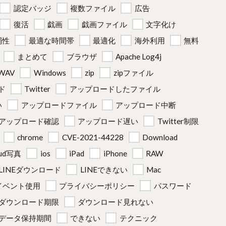
認定バッジ
複数ファイル
広告
復活
戯画
戯画ファイル
文字化け
弱性
最適な時間帯
最適化
海外利用
無料
まとめて
ブラウザ
Apache Log4j
WAV
Windows
zip
zipファイル
ド
Twitter
アップロードしたファイル
い
アップロードファイル
アップロード中断
アップロード確認
アップロード遅い
Twitter制限
chrome
CVE-2021-44228
Download
oud写真
ios
iPad
iPhone
RAW
LINEダウンロード
LINEできない
Mac
イベント使用
プライバシーポリシー
パスワード
ダウンロード期限
ダウンロード見れない
データ保持期間
できない
テクニック