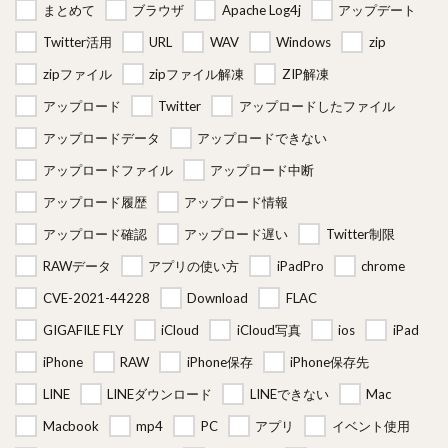
まとめて
ブラウザ
Apache Log4j
アップデート
Twitter活用
URL
WAV
Windows
zip
zipファイル
zipファイル解凍
ZIP解凍
アップロード
Twitter
アップロードしたファイル
アップロードデータ
アップロードできない
アップロードファイル
アップロード中断
アップロード履歴
アップロード情報
アップロード確認
アップロード遅い
Twitter制限
RAWデータ
アプリの使い方
iPadPro
chrome
CVE-2021-44228
Download
FLAC
GIGAFILE FLY
iCloud
iCloud写真
ios
iPad
iPhone
RAW
iPhone保存
iPhone保存先
LINE
LINEダウンロード
LINEできない
Mac
Macbook
mp4
PC
アプリ
イベント使用