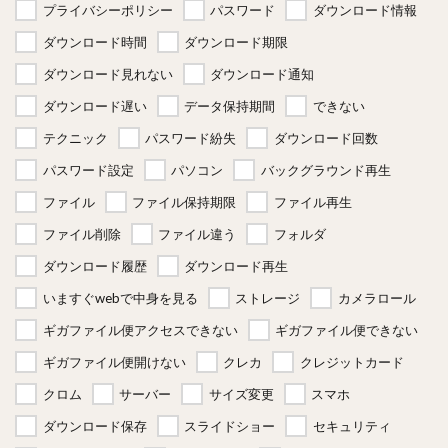
プライバシーポリシー
パスワード
ダウンロード情報
ダウンロード時間
ダウンロード期限
ダウンロード見れない
ダウンロード通知
ダウンロード遅い
データ保持期間
できない
テクニック
パスワード紛失
ダウンロード回数
パスワード設定
パソコン
バックグラウンド再生
ファイル
ファイル保持期限
ファイル再生
ファイル削除
ファイル違う
フォルダ
ダウンロード履歴
ダウンロード再生
いますぐwebで中身を見る
ストレージ
カメラロール
ギガファイル便アクセスできない
ギガファイル便できない
ギガファイル便開けない
クレカ
クレジットカード
クロム
サーバー
サイズ変更
スマホ
ダウンロード保存
スライドショー
セキュリティ