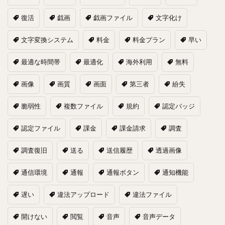
復活
戯画
戯画ファイル
文字化け
文字変換システム
料金
料金プラン
早い
最適な時間帯
最適化
海外利用
無料
画像
画質
画面
第三者
紛失
脆弱性
複数ファイル
規約
認定バッジ
認定ファイル
課金
課金請求
調査
調査復旧
送る
送信履歴
透過画像
通信環境
通報
通報ボタン
通知機能
遅い
違法アップロード
違法ファイル
開けない
閲覧
音声
音声データ