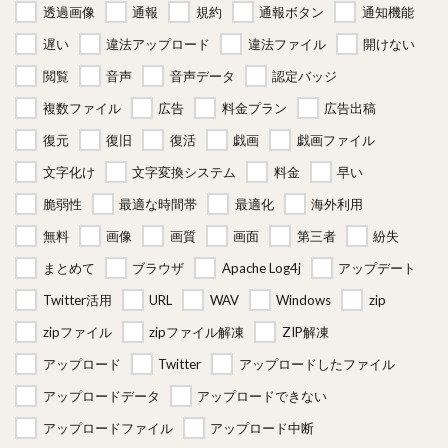
透過画像
通報
規約
通報ボタン
通知機能
遅い
違法アップロード
違法ファイル
開けない
閲覧
音声
音声データ
認定バッジ
複数ファイル
広告
料金プラン
広告出稿
復元
復旧
復活
戯画
戯画ファイル
文字化け
文字変換システム
料金
早い
脆弱性
最適な時間帯
最適化
海外利用
無料
画像
画質
画面
第三者
紛失
まとめて
ブラウザ
Apache Log4j
アップデート
Twitter活用
URL
WAV
Windows
zip
zipファイル
zipファイル解凍
ZIP解凍
アップロード
Twitter
アップロードしたファイル
アップロードデータ
アップロードできない
アップロードファイル
アップロード中断