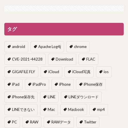
タグ
android
Apache Log4j
chrome
CVE-2021-44228
Download
FLAC
GIGAFILE FLY
iCloud
iCloud写真
ios
iPad
iPadPro
iPhone
iPhone保存
iPhone保存先
LINE
LINEダウンロード
LINEできない
Mac
Macbook
mp4
PC
RAW
RAWデータ
Twitter