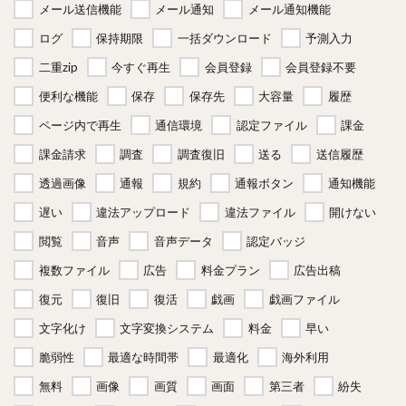
メール送信機能
メール通知
メール通知機能
ログ
保持期限
一括ダウンロード
予測入力
二重zip
今すぐ再生
会員登録
会員登録不要
便利な機能
保存
保存先
大容量
履歴
ページ内で再生
通信環境
認定ファイル
課金
課金請求
調査
調査復旧
送る
送信履歴
透過画像
通報
規約
通報ボタン
通知機能
遅い
違法アップロード
違法ファイル
開けない
閲覧
音声
音声データ
認定バッジ
複数ファイル
広告
料金プラン
広告出稿
復元
復旧
復活
戯画
戯画ファイル
文字化け
文字変換システム
料金
早い
脆弱性
最適な時間帯
最適化
海外利用
無料
画像
画質
画面
第三者
紛失