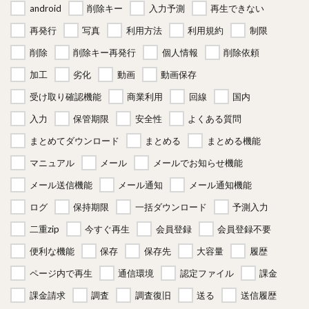
android
削除キー
入力予測
再生できない
再発行
写真
利用方法
利用規約
制限
削除
削除キー再発行
個人情報
削除依頼
加工
劣化
動画
動画保存
受け取り確認機能
商業利用
回線
国内
入力
保管期限
安全性
よくある質問
まとめてダウンロード
まとめる
まとめる機能
マニュアル
メール
メールでお知らせ機能
メール送信機能
メール通知
メール通知機能
ログ
保持期限
一括ダウンロード
予測入力
二重zip
今すぐ再生
会員登録
会員登録不要
便利な機能
保存
保存先
大容量
履歴
ページ内で再生
通信環境
認定ファイル
課金
課金請求
調査
調査復旧
送る
送信履歴