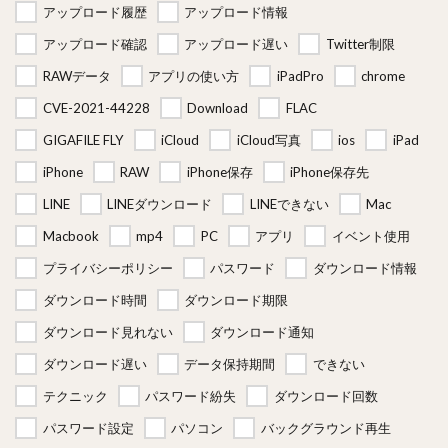
アップロード履歴
アップロード情報
アップロード確認
アップロード遅い
Twitter制限
RAWデータ
アプリの使い方
iPadPro
chrome
CVE-2021-44228
Download
FLAC
GIGAFILE FLY
iCloud
iCloud写真
ios
iPad
iPhone
RAW
iPhone保存
iPhone保存先
LINE
LINEダウンロード
LINEできない
Mac
Macbook
mp4
PC
アプリ
イベント使用
プライバシーポリシー
パスワード
ダウンロード情報
ダウンロード時間
ダウンロード期限
ダウンロード見れない
ダウンロード通知
ダウンロード遅い
データ保持期間
できない
テクニック
パスワード紛失
ダウンロード回数
パスワード設定
パソコン
バックグラウンド再生