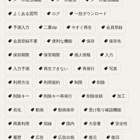
よくある質問
ログ
一括ダウンロード
予測入力
二重zip
今すぐ再生
会員登録
会員登録不要
便利な機能
保存
保存先
保持期限
保管期限
個人情報
入力
入力予測
再生できない
再発行
写真
利用方法
利用規約
制限
削除
削除キー
削除キー再発行
削除依頼
加工
劣化
動画
動画保存
受け取り確認機能
商業利用
回線
国内
大容量
安全性
履歴
広告
広告出稿
復元
復旧