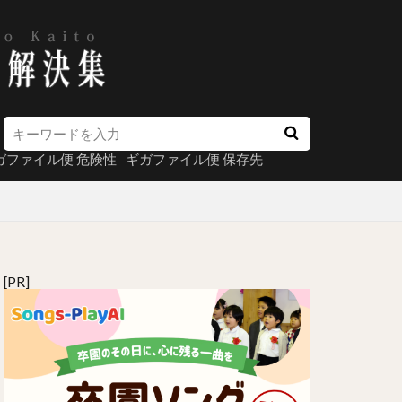
ガファイル便 危険性
ギガファイル便 保存先
[PR]