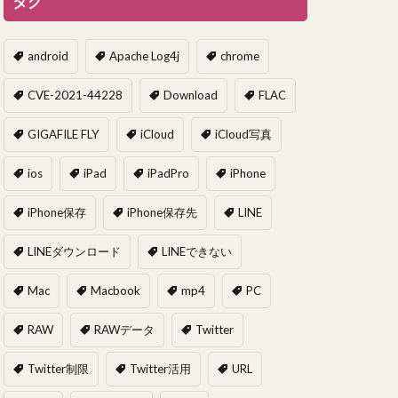
タグ
android
Apache Log4j
chrome
CVE-2021-44228
Download
FLAC
GIGAFILE FLY
iCloud
iCloud写真
ios
iPad
iPadPro
iPhone
iPhone保存
iPhone保存先
LINE
LINEダウンロード
LINEできない
Mac
Macbook
mp4
PC
RAW
RAWデータ
Twitter
Twitter制限
Twitter活用
URL