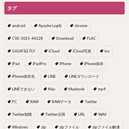
タグ
android
Apache Log4j
chrome
CVE-2021-44228
Download
FLAC
GIGAFILE FLY
iCloud
iCloud写真
ios
iPad
iPadPro
iPhone
iPhone保存
iPhone保存先
LINE
LINEダウンロード
LINEできない
Mac
Macbook
mp4
PC
RAW
RAWデータ
Twitter
Twitter制限
Twitter活用
URL
WAV
Windows
zip
zipファイル
zipファイル解凍