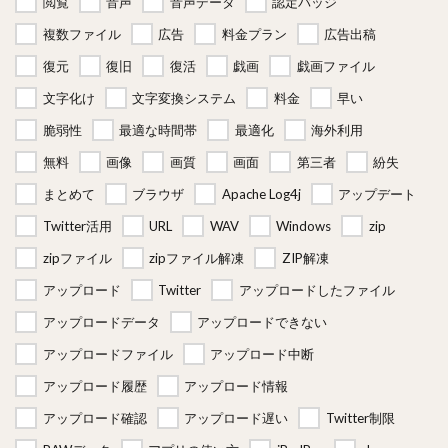
閲覧
音声
音声データ
認定バッジ
複数ファイル
広告
料金プラン
広告出稿
復元
復旧
復活
戯画
戯画ファイル
文字化け
文字変換システム
料金
早い
脆弱性
最適な時間帯
最適化
海外利用
無料
画像
画質
画面
第三者
紛失
まとめて
ブラウザ
Apache Log4j
アップデート
Twitter活用
URL
WAV
Windows
zip
zipファイル
zipファイル解凍
ZIP解凍
アップロード
Twitter
アップロードしたファイル
アップロードデータ
アップロードできない
アップロードファイル
アップロード中断
アップロード履歴
アップロード情報
アップロード確認
アップロード遅い
Twitter制限