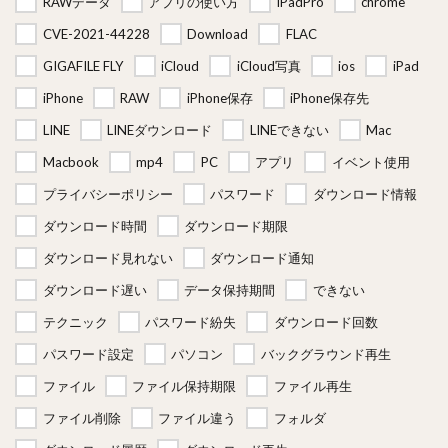
RAWデータ
アプリの使い方
iPadPro
chrome
CVE-2021-44228
Download
FLAC
GIGAFILE FLY
iCloud
iCloud写真
ios
iPad
iPhone
RAW
iPhone保存
iPhone保存先
LINE
LINEダウンロード
LINEできない
Mac
Macbook
mp4
PC
アプリ
イベント使用
プライバシーポリシー
パスワード
ダウンロード情報
ダウンロード時間
ダウンロード期限
ダウンロード見れない
ダウンロード通知
ダウンロード遅い
データ保持期間
できない
テクニック
パスワード紛失
ダウンロード回数
パスワード設定
パソコン
バックグラウンド再生
ファイル
ファイル保持期限
ファイル再生
ファイル削除
ファイル違う
フォルダ