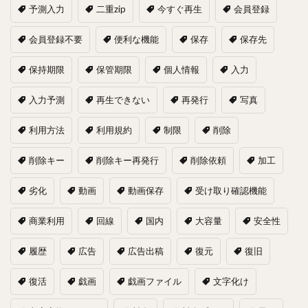
予測入力
二重zip
今すぐ再生
会員登録
会員登録不要
便利な機能
保存
保存先
保持期限
保管期限
個人情報
入力
入力予測
再生できない
再発行
写真
利用方法
利用規約
制限
削除
削除キー
削除キー再発行
削除依頼
加工
劣化
動画
動画保存
受け取り確認機能
商業利用
回線
国内
大容量
安全性
履歴
広告
広告出稿
復元
復旧
復活
戯画
戯画ファイル
文字化け