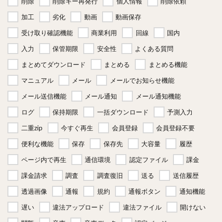
削除
削除キー再発行
個人情報
削除依頼
加工
劣化
動画
動画保存
受け取り確認機能
商業利用
回線
国内
入力
保管期限
安全性
よくある質問
まとめてダウンロード
まとめる
まとめる機能
マニュアル
メール
メールでお知らせ機能
メール送信機能
メール通知
メール通知機能
ログ
保持期限
一括ダウンロード
予測入力
二重zip
今すぐ再生
会員登録
会員登録不要
便利な機能
保存
保存先
大容量
履歴
ページ内で再生
通信環境
認定ファイル
課金
課金請求
調査
調査復旧
送る
送信履歴
透過画像
通報
規約
通報ボタン
通知機能
遅い
違法アップロード
違法ファイル
開けない