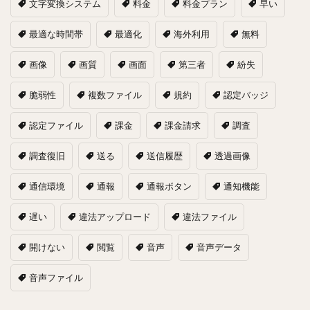
文字変換システム
料金
料金プラン
早い
最適な時間帯
最適化
海外利用
無料
画像
画質
画面
第三者
紛失
脆弱性
複数ファイル
規約
認定バッジ
認定ファイル
課金
課金請求
調査
調査復旧
送る
送信履歴
透過画像
通信環境
通報
通報ボタン
通知機能
遅い
違法アップロード
違法ファイル
開けない
閲覧
音声
音声データ
音声ファイル