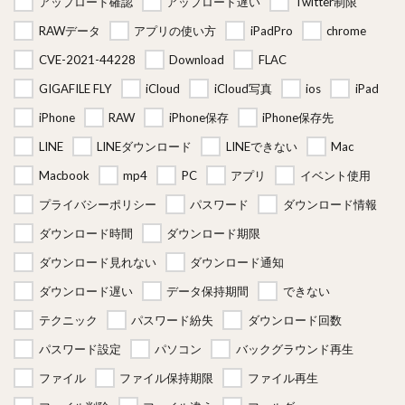
アップロード確認
アップロード遅い
Twitter制限
RAWデータ
アプリの使い方
iPadPro
chrome
CVE-2021-44228
Download
FLAC
GIGAFILE FLY
iCloud
iCloud写真
ios
iPad
iPhone
RAW
iPhone保存
iPhone保存先
LINE
LINEダウンロード
LINEできない
Mac
Macbook
mp4
PC
アプリ
イベント使用
プライバシーポリシー
パスワード
ダウンロード情報
ダウンロード時間
ダウンロード期限
ダウンロード見れない
ダウンロード通知
ダウンロード遅い
データ保持期間
できない
テクニック
パスワード紛失
ダウンロード回数
パスワード設定
パソコン
バックグラウンド再生
ファイル
ファイル保持期限
ファイル再生