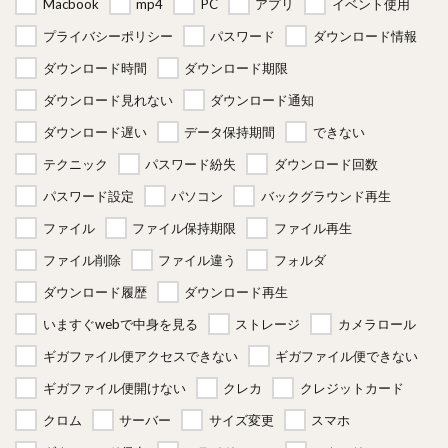
Macbook
mp4
PC
アプリ
イベント使用
プライバシーポリシー
パスワード
ダウンロード情報
ダウンロード時間
ダウンロード期限
ダウンロード見れない
ダウンロード通知
ダウンロード遅い
データ保持期間
できない
テクニック
パスワード紛失
ダウンロード回数
パスワード設定
パソコン
バックグラウンド再生
ファイル
ファイル保持期限
ファイル再生
ファイル削除
ファイル違う
フォルダ
ダウンロード履歴
ダウンロード再生
いますぐwebで中身を見る
ストレージ
カメラロール
ギガファイル便アクセスできない
ギガファイル便できない
ギガファイル便開けない
クレカ
クレジットカード
クロム
サーバー
サイズ変更
スマホ