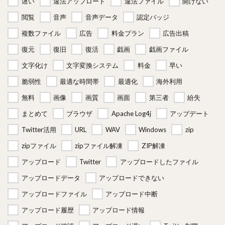
遅い
違法アップロード
違法ファイル
開けない
閲覧
音声
音声データ
認定バッジ
複数ファイル
広告
料金プラン
広告出稿
復元
復旧
復活
戯画
戯画ファイル
文字化け
文字変換システム
料金
早い
脆弱性
最適な時間帯
最適化
海外利用
無料
画像
画質
画面
第三者
紛失
まとめて
ブラウザ
Apache Log4j
アップデート
Twitter活用
URL
WAV
Windows
zip
zipファイル
zipファイル解凍
ZIP解凍
アップロード
Twitter
アップロードしたファイル
アップロードデータ
アップロードできない
アップロードファイル
アップロード中断
アップロード履歴
アップロード情報