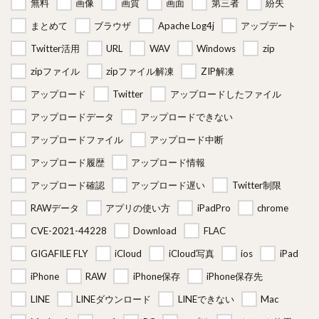
無料
画像
画質
画面
第三者
紛失
まとめて
ブラウザ
Apache Log4j
アップデート
Twitter活用
URL
WAV
Windows
zip
zipファイル
zipファイル解凍
ZIP解凍
アップロード
Twitter
アップロードしたファイル
アップロードデータ
アップロードできない
アップロードファイル
アップロード中断
アップロード履歴
アップロード情報
アップロード確認
アップロード遅い
Twitter制限
RAWデータ
アプリの使い方
iPadPro
chrome
CVE-2021-44228
Download
FLAC
GIGAFILE FLY
iCloud
iCloud写真
ios
iPad
iPhone
RAW
iPhone保存
iPhone保存先
LINE
LINEダウンロード
LINEできない
Mac