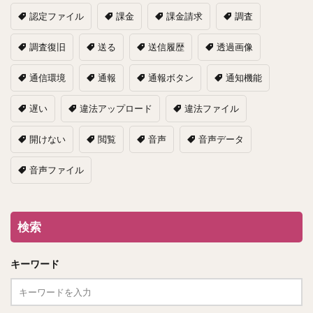
認定ファイル
課金
課金請求
調査
調査復旧
送る
送信履歴
透過画像
通信環境
通報
通報ボタン
通知機能
遅い
違法アップロード
違法ファイル
開けない
閲覧
音声
音声データ
音声ファイル
検索
キーワード