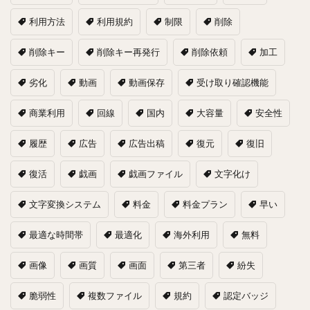
利用方法
利用規約
制限
削除
削除キー
削除キー再発行
削除依頼
加工
劣化
動画
動画保存
受け取り確認機能
商業利用
回線
国内
大容量
安全性
履歴
広告
広告出稿
復元
復旧
復活
戯画
戯画ファイル
文字化け
文字変換システム
料金
料金プラン
早い
最適な時間帯
最適化
海外利用
無料
画像
画質
画面
第三者
紛失
脆弱性
複数ファイル
規約
認定バッジ