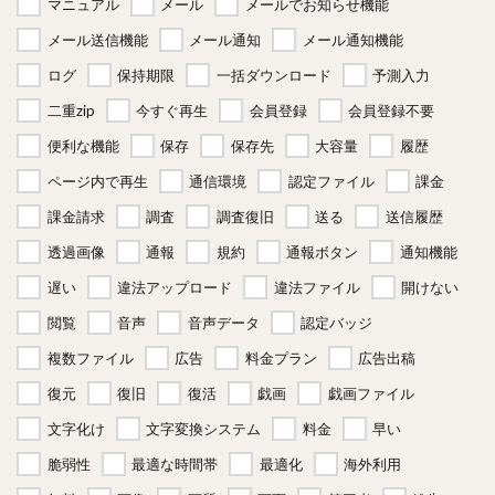
マニュアル
メール
メールでお知らせ機能
メール送信機能
メール通知
メール通知機能
ログ
保持期限
一括ダウンロード
予測入力
二重zip
今すぐ再生
会員登録
会員登録不要
便利な機能
保存
保存先
大容量
履歴
ページ内で再生
通信環境
認定ファイル
課金
課金請求
調査
調査復旧
送る
送信履歴
透過画像
通報
規約
通報ボタン
通知機能
遅い
違法アップロード
違法ファイル
開けない
閲覧
音声
音声データ
認定バッジ
複数ファイル
広告
料金プラン
広告出稿
復元
復旧
復活
戯画
戯画ファイル
文字化け
文字変換システム
料金
早い
脆弱性
最適な時間帯
最適化
海外利用