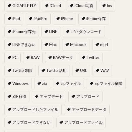
GIGAFILE FLY
iCloud
iCloud写真
ios
iPad
iPadPro
iPhone
iPhone保存
iPhone保存先
LINE
LINEダウンロード
LINEできない
Mac
Macbook
mp4
PC
RAW
RAWデータ
Twitter
Twitter制限
Twitter活用
URL
WAV
Windows
zip
zipファイル
zipファイル解凍
ZIP解凍
アップデート
アップロード
アップロードしたファイル
アップロードデータ
アップロードできない
アップロードファイル