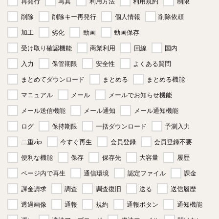
再発行
写真
利用方法
利用規約
制限
削除
削除キー再発行
個人情報
削除依頼
加工
劣化
動画
動画保存
受け取り確認機能
商業利用
回線
国内
入力
保管期限
安全性
よくある質問
まとめてダウンロード
まとめる
まとめる機能
マニュアル
メール
メールでお知らせ機能
メール送信機能
メール通知
メール通知機能
ログ
保持期限
一括ダウンロード
予測入力
二重zip
今すぐ再生
会員登録
会員登録不要
便利な機能
保存
保存先
大容量
履歴
ページ内で再生
通信環境
認定ファイル
課金
課金請求
調査
調査復旧
送る
送信履歴
透過画像
通報
規約
通報ボタン
通知機能