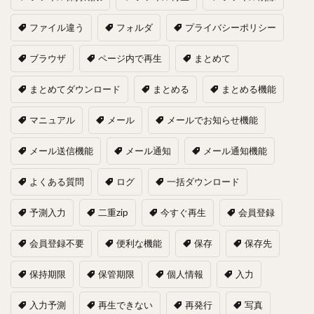
ファイル違う
フォルダ
プライバシーポリシー
ブラウザ
ページ内で再生
まとめて
まとめてダウンロード
まとめる
まとめる機能
マニュアル
メール
メールでお知らせ機能
メール送信機能
メール通知
メール通知機能
よくある質問
ログ
一括ダウンロード
予測入力
二重zip
今すぐ再生
会員登録
会員登録不要
便利な機能
保存
保存先
保持期限
保管期限
個人情報
入力
入力予測
再生できない
再発行
写真