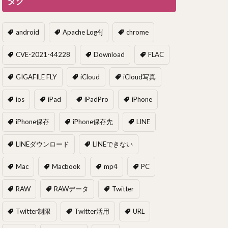
タグ
android
Apache Log4j
chrome
CVE-2021-44228
Download
FLAC
GIGAFILE FLY
iCloud
iCloud写真
ios
iPad
iPadPro
iPhone
iPhone保存
iPhone保存先
LINE
LINEダウンロード
LINEできない
Mac
Macbook
mp4
PC
RAW
RAWデータ
Twitter
Twitter制限
Twitter活用
URL