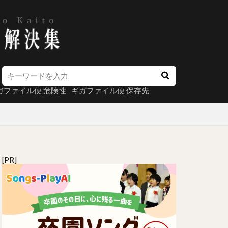
ガファイル便 危険性
ギガファイル便 保存先
[PR]