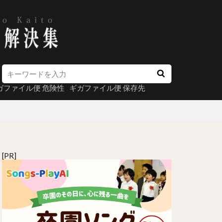
ガファイル便 危険性
ギガファイル便 保存先
[PR]