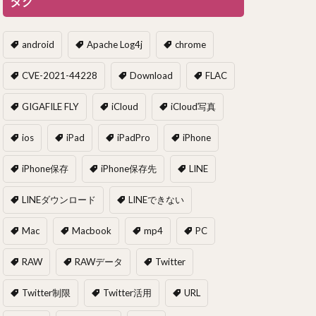
タグ
android
Apache Log4j
chrome
CVE-2021-44228
Download
FLAC
GIGAFILE FLY
iCloud
iCloud写真
ios
iPad
iPadPro
iPhone
iPhone保存
iPhone保存先
LINE
LINEダウンロード
LINEできない
Mac
Macbook
mp4
PC
RAW
RAWデータ
Twitter
Twitter制限
Twitter活用
URL