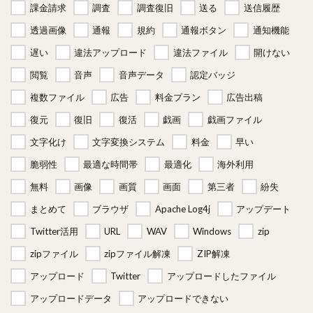
課金請求
調査
調査復旧
送る
送信履歴
透過画像
通報
規約
通報ボタン
通知機能
遅い
違法アップロード
違法ファイル
開けない
閲覧
音声
音声データ
認定バッジ
複数ファイル
広告
料金プラン
広告出稿
復元
復旧
復活
戯画
戯画ファイル
文字化け
文字変換システム
料金
早い
脆弱性
最適な時間帯
最適化
海外利用
無料
画像
画質
画面
第三者
紛失
まとめて
ブラウザ
Apache Log4j
アップデート
Twitter活用
URL
WAV
Windows
zip
zipファイル
zipファイル解凍
ZIP解凍
アップロード
Twitter
アップロードしたファイル
アップロードデータ
アップロードできない