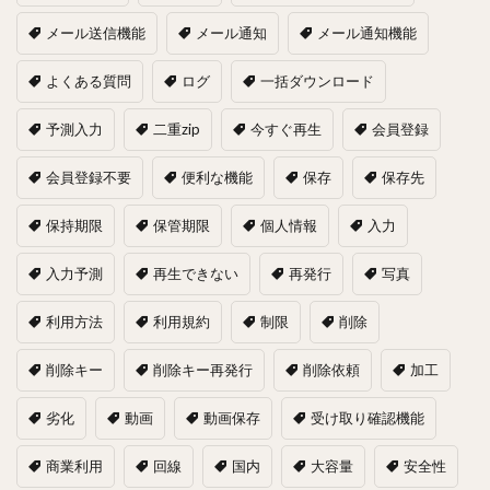
メール送信機能
メール通知
メール通知機能
よくある質問
ログ
一括ダウンロード
予測入力
二重zip
今すぐ再生
会員登録
会員登録不要
便利な機能
保存
保存先
保持期限
保管期限
個人情報
入力
入力予測
再生できない
再発行
写真
利用方法
利用規約
制限
削除
削除キー
削除キー再発行
削除依頼
加工
劣化
動画
動画保存
受け取り確認機能
商業利用
回線
国内
大容量
安全性