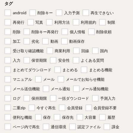
タグ
android
削除キー
入力予測
再生できない
再発行
写真
利用方法
利用規約
制限
削除
削除キー再発行
個人情報
削除依頼
加工
劣化
動画
動画保存
受け取り確認機能
商業利用
回線
国内
入力
保管期限
安全性
よくある質問
まとめてダウンロード
まとめる
まとめる機能
マニュアル
メール
メールでお知らせ機能
メール送信機能
メール通知
メール通知機能
ログ
保持期限
一括ダウンロード
予測入力
二重zip
今すぐ再生
会員登録
会員登録不要
便利な機能
保存
保存先
大容量
履歴
ページ内で再生
通信環境
認定ファイル
課金