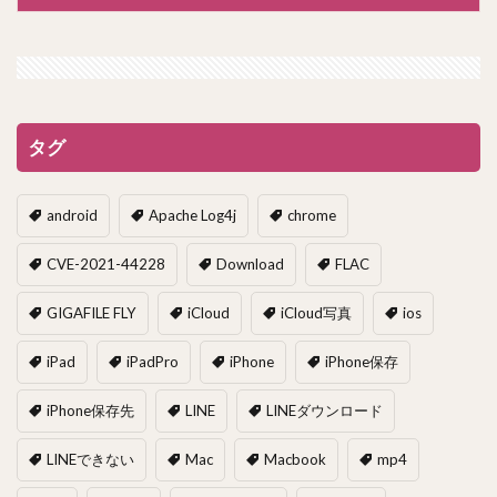
タグ
android
Apache Log4j
chrome
CVE-2021-44228
Download
FLAC
GIGAFILE FLY
iCloud
iCloud写真
ios
iPad
iPadPro
iPhone
iPhone保存
iPhone保存先
LINE
LINEダウンロード
LINEできない
Mac
Macbook
mp4