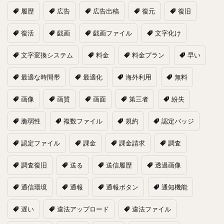
履歴
広告
広告出稿
復元
復旧
復活
戯画
戯画ファイル
文字化け
文字変換システム
料金
料金プラン
早い
最適な時間帯
最適化
海外利用
無料
画像
画質
画面
第三者
紛失
脆弱性
複数ファイル
規約
認定バッジ
認定ファイル
課金
課金請求
調査
調査復旧
送る
送信履歴
透過画像
通信環境
通報
通報ボタン
通知機能
遅い
違法アップロード
違法ファイル