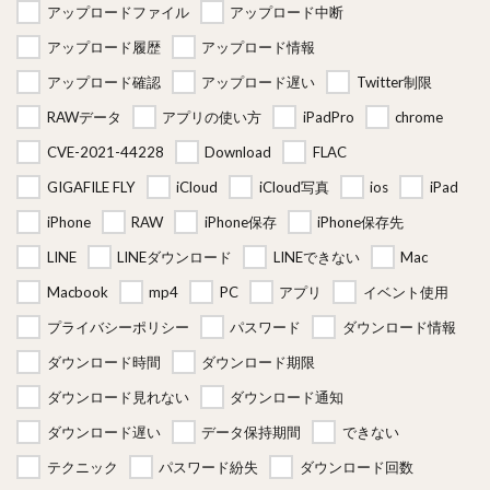
アップロードファイル
アップロード中断
アップロード履歴
アップロード情報
アップロード確認
アップロード遅い
Twitter制限
RAWデータ
アプリの使い方
iPadPro
chrome
CVE-2021-44228
Download
FLAC
GIGAFILE FLY
iCloud
iCloud写真
ios
iPad
iPhone
RAW
iPhone保存
iPhone保存先
LINE
LINEダウンロード
LINEできない
Mac
Macbook
mp4
PC
アプリ
イベント使用
プライバシーポリシー
パスワード
ダウンロード情報
ダウンロード時間
ダウンロード期限
ダウンロード見れない
ダウンロード通知
ダウンロード遅い
データ保持期間
できない
テクニック
パスワード紛失
ダウンロード回数