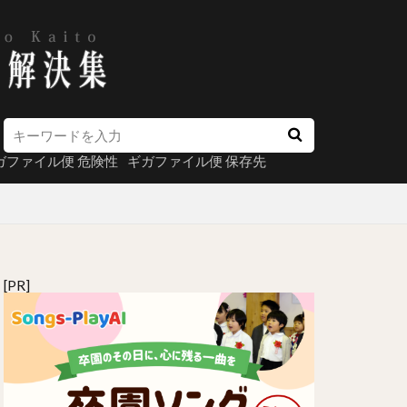
ガファイル便 危険性
ギガファイル便 保存先
[PR]