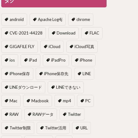
タグ
android
Apache Log4j
chrome
CVE-2021-44228
Download
FLAC
GIGAFILE FLY
iCloud
iCloud写真
ios
iPad
iPadPro
iPhone
iPhone保存
iPhone保存先
LINE
LINEダウンロード
LINEできない
Mac
Macbook
mp4
PC
RAW
RAWデータ
Twitter
Twitter制限
Twitter活用
URL